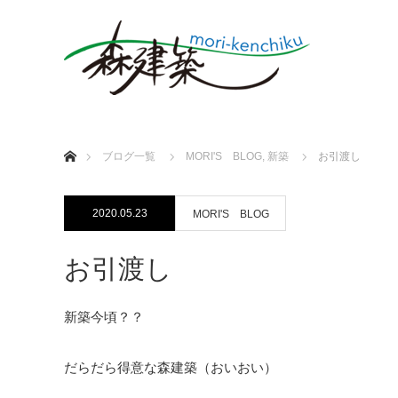
ホーム
ブログ一覧
MORI'S BLOG
,
新築
お引渡し
2020.05.23
MORI'S BLOG
お引渡し
新築今頃？？
だらだら得意な森建築（おいおい）