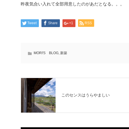
昨夜気合い入れて全部用意したのがあだとなる。。。
Tweet
Share
+1
RSS
MORI'S BLOG
,
新築
このセンスはうらやましい