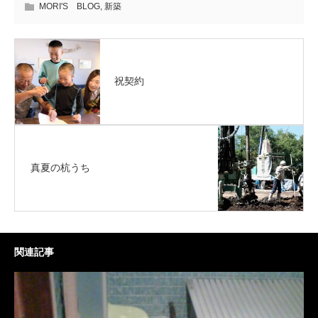
MORI'S BLOG
,
新築
祝契約
真夏の杭うち
関連記事