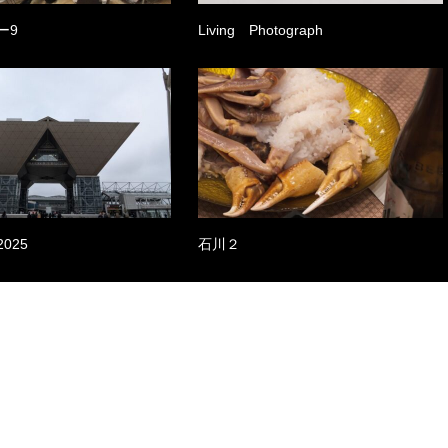
ー9
Living Photograph
025
石川２