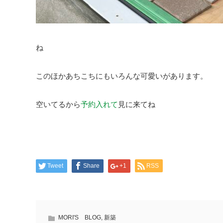
ね
このほかあちこちにもいろんな可愛いがあります。
空いてるから
予約入れて
見に来てね
Tweet
Share
+1
RSS
MORI'S BLOG
,
新築