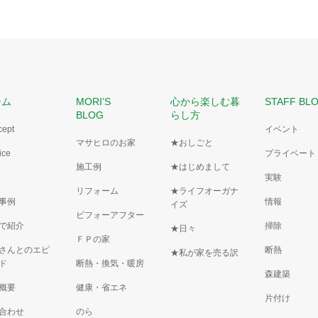
ーム
MORI’S
心から楽しむ暮
STAFF BL
BLOG
らし方
cept
イベント
マサヒロのお家
★おしごと
ice
プライベート
施工例
★はじめまして
実験
リフォーム
★ライフオーガナ
事例
情報
イズ
ビフォーアフター
で紹介
掃除
★日々
ＦＰの家
さんとのエピ
断熱
★私が家を売る訳
ド
断熱・換気・暖房
森建築
概要
健康・省エネ
片付け
合わせ
のら