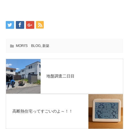
MORI'S BLOG
,
新築
地盤調査二日目
高断熱住宅ってすごいのよ～！！