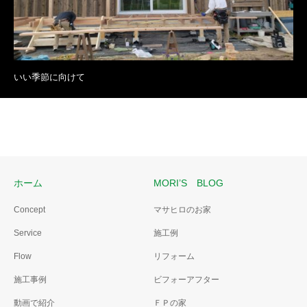
いい季節に向けて
ホーム
MORI’S BLOG
Concept
マサヒロのお家
Service
施工例
Flow
リフォーム
施工事例
ビフォーアフター
動画で紹介
ＦＰの家