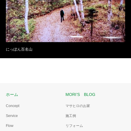
にっぽん百名山
ホーム
MORI’S BLOG
Concept
マサヒロのお家
Service
施工例
Flow
リフォーム