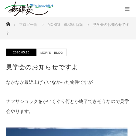
ホーム
ブログ一覧
MORI'S BLOG
,
新築
見学会のお知らせです
よ
2026.05.15
MORI'S BLOG
見学会のお知らせですよ
なかなか最近上げていなかった物件ですが
ナフサショックをかいくぐり何とか終了できそうなので見学
会やります。