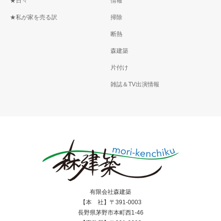
★日々
情報
★私が家を売る訳
掃除
断熱
森建築
片付け
雑誌＆TV出演情報
有限会社森建築
【本 社】〒391-0003
長野県茅野市本町西1-46