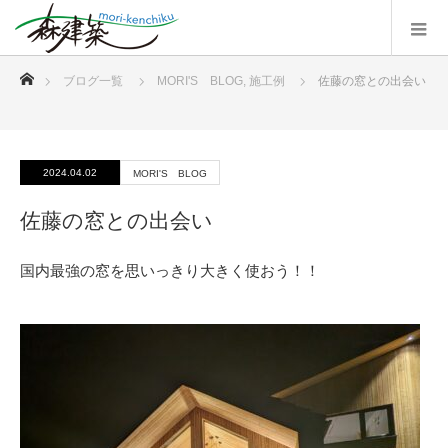
ホーム
ブログ一覧
MORI'S BLOG
,
施工例
佐藤の窓との出会い
2024.04.02
MORI'S BLOG
佐藤の窓との出会い
国内最強の窓を思いっきり大きく使おう！！