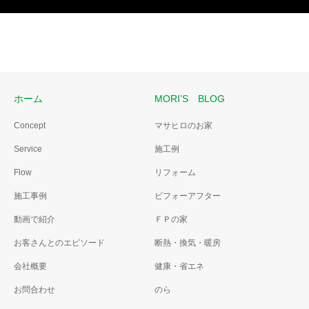
ホーム
MORI’S BLOG
Concept
マサヒロのお家
Service
施工例
Flow
リフォーム
施工事例
ビフォーアフター
動画で紹介
ＦＰの家
お客さんとのエピソード
断熱・換気・暖房
会社概要
健康・省エネ
お問合わせ
のら