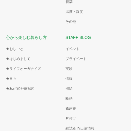
新築
温度・湿度
その他
心から楽しむ暮らし方
STAFF BLOG
★おしごと
イベント
★はじめまして
プライベート
★ライフオーガナイズ
実験
★日々
情報
★私が家を売る訳
掃除
断熱
森建築
片付け
雑誌＆TV出演情報