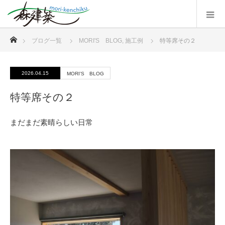
ホーム
ブログ一覧
MORI'S BLOG
,
施工例
特等席その２
2026.04.15
MORI'S BLOG
特等席その２
まだまだ素晴らしい日常