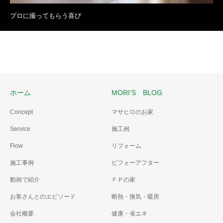
プロに撮ってもらう喜び
ホーム
MORI’S BLOG
Concept
マサヒロのお家
Service
施工例
Flow
リフォーム
施工事例
ビフォーアフター
動画で紹介
ＦＰの家
お客さんとのエピソード
断熱・換気・暖房
会社概要
健康・省エネ