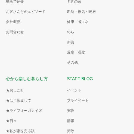
動画で紹介
ＦＰの家
お客さんとのエピソード
断熱・換気・暖房
会社概要
健康・省エネ
お問合わせ
のら
新築
温度・湿度
その他
心から楽しむ暮らし方
STAFF BLOG
★おしごと
イベント
★はじめまして
プライベート
★ライフオーガナイズ
実験
★日々
情報
★私が家を売る訳
掃除