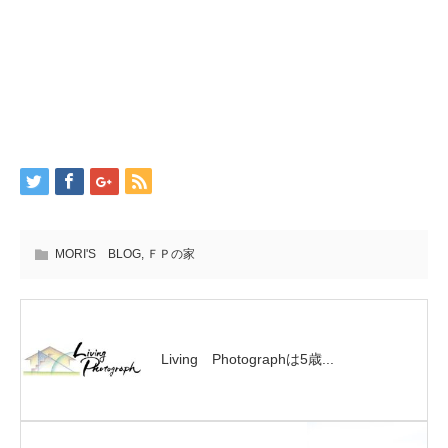
MORI'S BLOG
,
ＦＰの家
Living Photographは5歳...