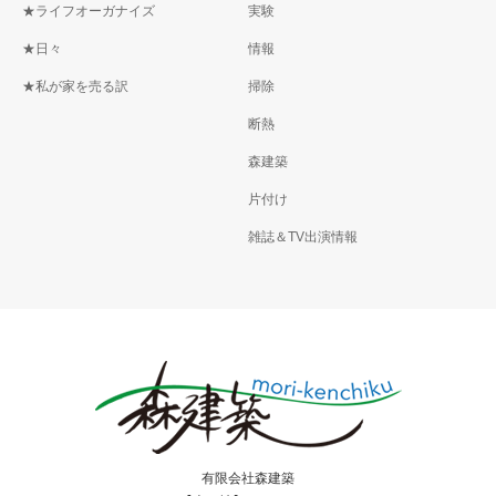
★ライフオーガナイズ
実験
★日々
情報
★私が家を売る訳
掃除
断熱
森建築
片付け
雑誌＆TV出演情報
有限会社森建築