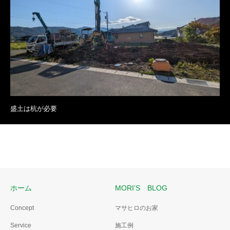
盛土は杭が必要
ホーム
MORI’S BLOG
Concept
マサヒロのお家
Service
施工例