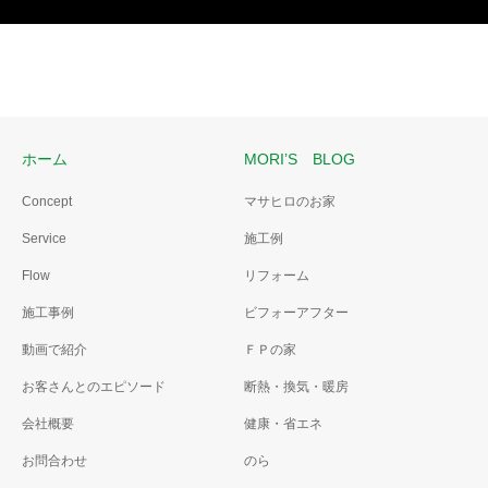
ホーム
MORI’S BLOG
Concept
マサヒロのお家
Service
施工例
Flow
リフォーム
施工事例
ビフォーアフター
動画で紹介
ＦＰの家
お客さんとのエピソード
断熱・換気・暖房
会社概要
健康・省エネ
お問合わせ
のら