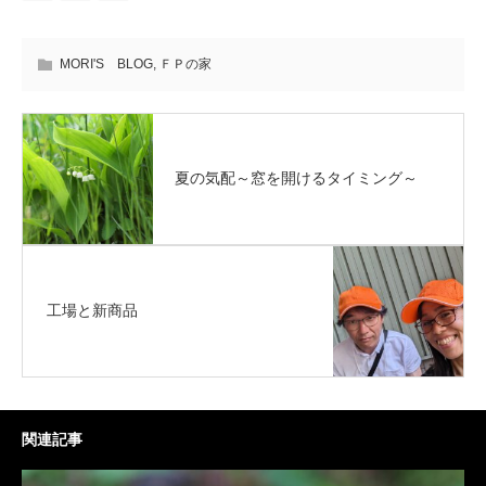
MORI'S BLOG
,
ＦＰの家
夏の気配～窓を開けるタイミング～
工場と新商品
関連記事