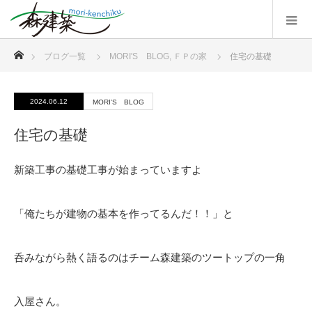
ホーム
ブログ一覧
MORI'S BLOG
,
ＦＰの家
住宅の基礎
2024.06.12
MORI'S BLOG
住宅の基礎
新築工事の基礎工事が始まっていますよ
「俺たちが建物の基本を作ってるんだ！！」と
呑みながら熱く語るのはチーム森建築のツートップの一角
入屋さん。