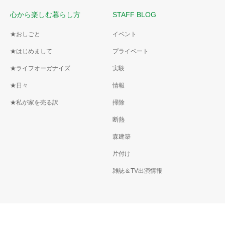
心から楽しむ暮らし方
STAFF BLOG
★おしごと
イベント
★はじめまして
プライベート
★ライフオーガナイズ
実験
★日々
情報
★私が家を売る訳
掃除
断熱
森建築
片付け
雑誌＆TV出演情報