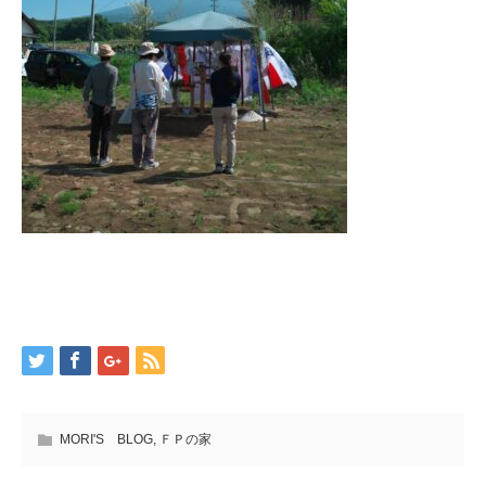
MORI'S BLOG
,
ＦＰの家