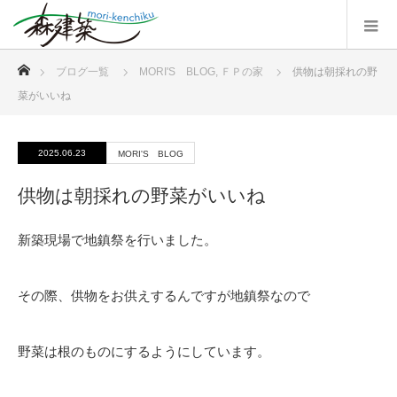
ホーム
ブログ一覧
MORI'S BLOG
,
ＦＰの家
供物は朝採れの野
菜がいいね
2025.06.23
MORI'S BLOG
供物は朝採れの野菜がいいね
新築現場で地鎮祭を行いました。
その際、供物をお供えするんですが地鎮祭なので
野菜は根のものにするようにしています。