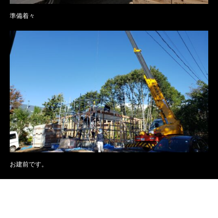
準備着々
お建前です。