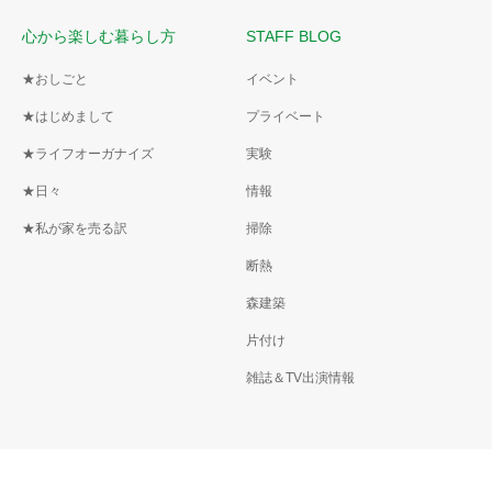
心から楽しむ暮らし方
STAFF BLOG
★おしごと
イベント
★はじめまして
プライベート
★ライフオーガナイズ
実験
★日々
情報
★私が家を売る訳
掃除
断熱
森建築
片付け
雑誌＆TV出演情報