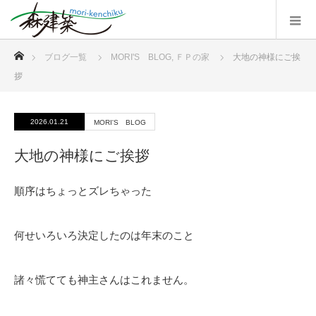
ホーム
ブログ一覧
MORI'S BLOG
,
ＦＰの家
大地の神様にご挨
拶
2026.01.21
MORI'S BLOG
大地の神様にご挨拶
順序はちょっとズレちゃった
何せいろいろ決定したのは年末のこと
諸々慌てても神主さんはこれません。