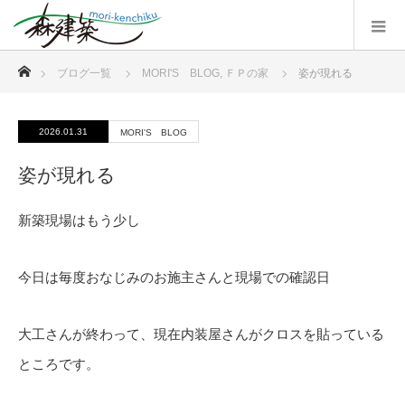
ホーム
ブログ一覧
MORI'S BLOG
,
ＦＰの家
姿が現れる
2026.01.31
MORI'S BLOG
姿が現れる
新築現場はもう少し
今日は毎度おなじみのお施主さんと現場での確認日
大工さんが終わって、現在内装屋さんがクロスを貼っている
ところです。