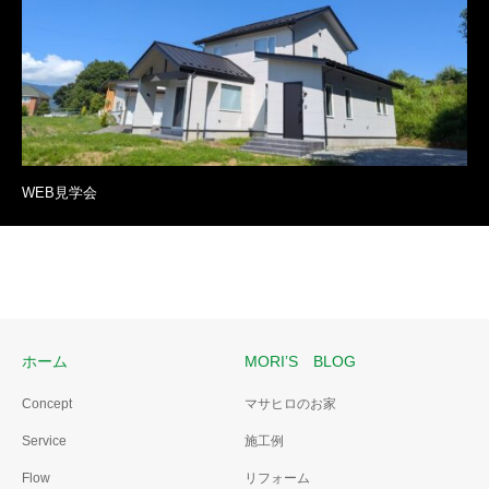
WEB見学会
ホーム
MORI’S BLOG
Concept
マサヒロのお家
Service
施工例
Flow
リフォーム