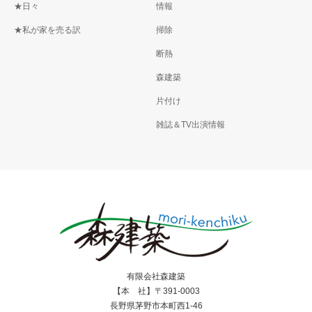
★日々
情報
★私が家を売る訳
掃除
断熱
森建築
片付け
雑誌＆TV出演情報
有限会社森建築
【本 社】〒391-0003
長野県茅野市本町西1-46