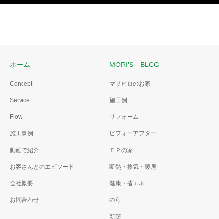
ホーム
MORI’S BLOG
Concept
マサヒロのお家
Service
施工例
Flow
リフォーム
施工事例
ビフォーアフター
動画で紹介
ＦＰの家
お客さんとのエピソード
断熱・換気・暖房
会社概要
健康・省エネ
お問合わせ
のら
新築