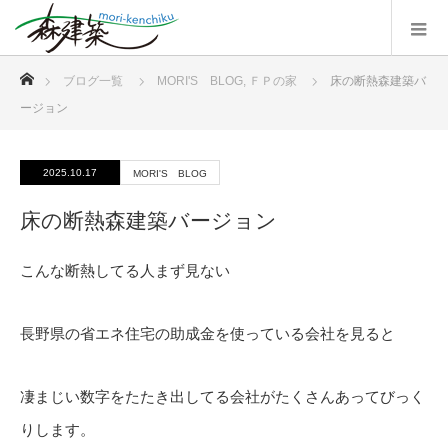
ホーム
ブログ一覧
MORI'S BLOG
,
ＦＰの家
床の断熱森建築バ
ージョン
2025.10.17
MORI'S BLOG
床の断熱森建築バージョン
こんな断熱してる人まず見ない
長野県の省エネ住宅の助成金を使っている会社を見ると
凄まじい数字をたたき出してる会社がたくさんあってびっく
りします。