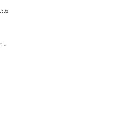
よね
す。