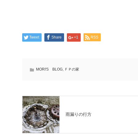
Tweet
Share
+1
RSS
MORI'S BLOG
,
ＦＰの家
雨漏りの行方