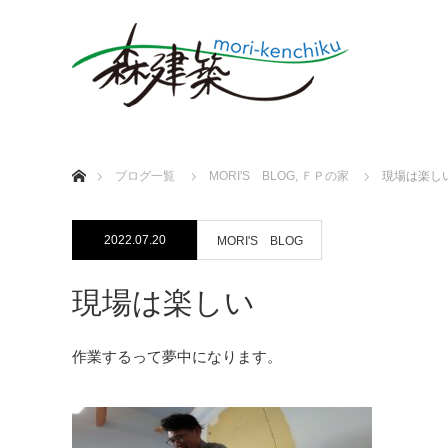
ホーム
ブログ一覧
MORI'S BLOG
,
ＦＰの家
現場は楽し
2022.07.20
MORI'S BLOG
現場は楽しい
作業するって夢中になります。