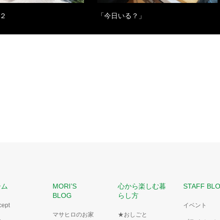
会２
「今日いる？」
ーム
MORI’S
心から楽しむ暮
STAFF BL
BLOG
らし方
cept
イベント
マサヒロのお家
★おしごと