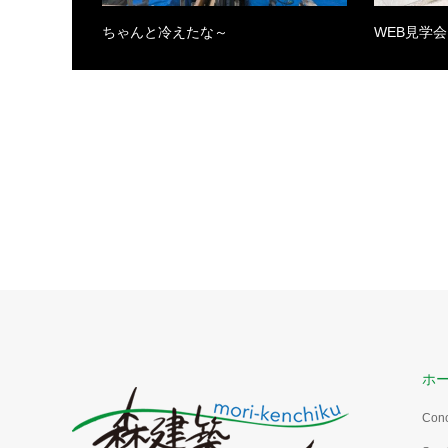
ちゃんと冷えたな～
WEB見学
ホ
Con