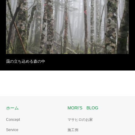
靄の立ち込める森の中
ホーム
MORI’S BLOG
Concept
マサヒロのお家
Service
施工例