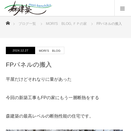
ホーム
ブログ一覧
MORI'S BLOG
,
ＦＰの家
FPパネルの搬入
2024.12.27
MORI'S BLOG
FPパネルの搬入
平屋だけどそれなりに量があった
今回の新築工事もFPの家にもう一層断熱をする
森建築の最高レベルの断熱性能の住宅です。