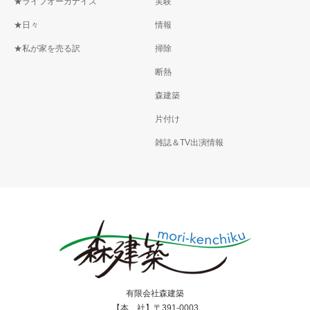
★ライフオーガナイズ
実験
★日々
情報
★私が家を売る訳
掃除
断熱
森建築
片付け
雑誌＆TV出演情報
有限会社森建築
【本 社】〒391-0003