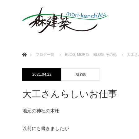
ホーム
ブログ一覧
BLOG
,
MORI'S BLOG
,
その他
大工さ
2021.04.22
BLOG
大工さんらしいお仕事
地元の神社の木柵
以前にも書きましたが