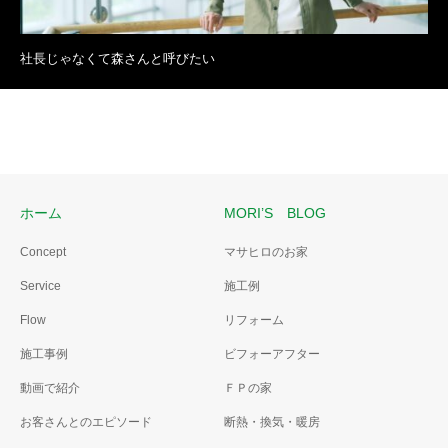
社長じゃなくて森さんと呼びたい
ホーム
MORI’S BLOG
Concept
マサヒロのお家
Service
施工例
Flow
リフォーム
施工事例
ビフォーアフター
動画で紹介
ＦＰの家
お客さんとのエピソード
断熱・換気・暖房