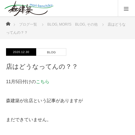
ホーム
ブログ一覧
BLOG
,
MORI'S BLOG
,
その他
店はどうな
ってんの？？
2020.12.30
BLOG
店はどうなってんの？？
11月5日付けの
こちら
森建築が出店という記事がありますが
まだできていません。