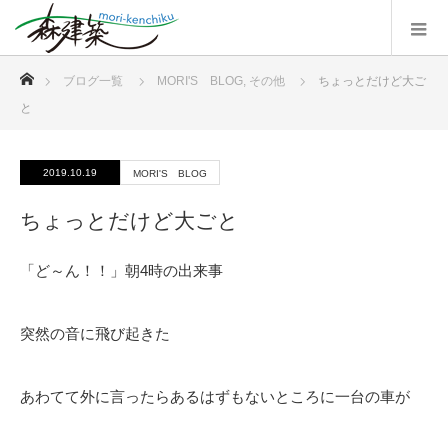
ホーム
ブログ一覧
MORI'S BLOG
,
その他
ちょっとだけど大ご
と
2019.10.19
MORI'S BLOG
ちょっとだけど大ごと
「ど～ん！！」朝4時の出来事
突然の音に飛び起きた
あわてて外に言ったらあるはずもないところに一台の車が