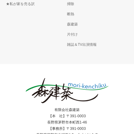
★私が家を売る訳
掃除
断熱
森建築
片付け
雑誌＆TV出演情報
有限会社森建築
【本 社】〒391-0003
長野県茅野市本町西1-46
【事務所】〒391-0003