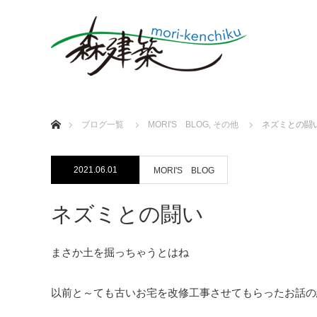
ホーム
ブログ一覧
MORI'S BLOG
,
その他
ネズミとの闘
2021.06.01
MORI'S BLOG
ネズミとの闘い
まさか土を掘っちゃうとはね
以前と～ても古いお宅を改修工事させてもらったお話の