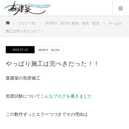
ホーム
ブログ一覧
MORI'S BLOG
,
断熱・換気・暖房
やっぱり
施工は完ぺきだった！！
2023.07.12
MORI'S BLOG
やっぱり施工は完ぺきだった！！
森建築の気密施工
気密試験について
こんなブログを書きました
この数件ずっとエラーつづきでその理由は