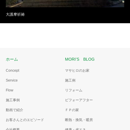
大護摩祈祷
ホーム
MORI’S BLOG
Concept
マサヒロのお家
Service
施工例
Flow
リフォーム
施工事例
ビフォーアフター
動画で紹介
ＦＰの家
お客さんとのエピソード
断熱・換気・暖房
会社概要
健康・省エネ