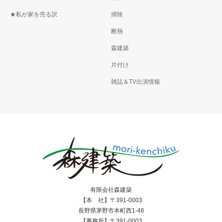
★私が家を売る訳
掃除
断熱
森建築
片付け
雑誌＆TV出演情報
有限会社森建築
【本 社】〒391-0003
長野県茅野市本町西1-46
【事務所】〒391-0003