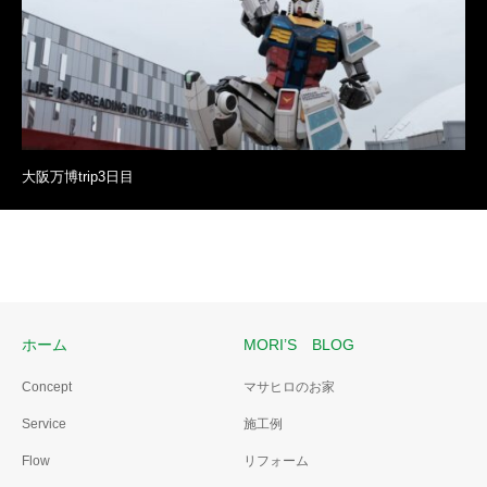
大阪万博trip3日目
ホーム
MORI’S BLOG
Concept
マサヒロのお家
Service
施工例
Flow
リフォーム