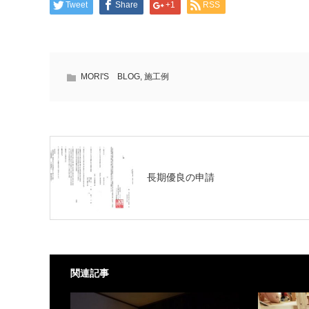
Tweet
Share
+1
RSS
MORI'S BLOG
,
施工例
長期優良の申請
関連記事