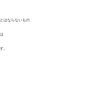
とはならないもの
は
す。