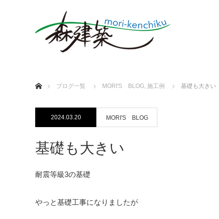
ホーム
ブログ一覧
MORI'S BLOG
,
施工例
基礎も大きい
2024.03.20
MORI'S BLOG
基礎も大きい
耐震等級3の基礎
やっと基礎工事になりましたが