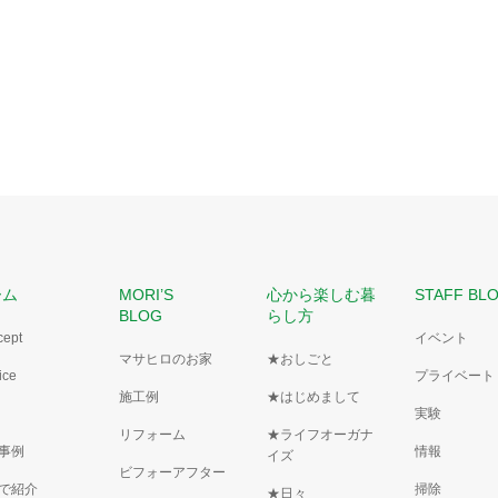
ーム
MORI’S
心から楽しむ暮
STAFF BL
BLOG
らし方
cept
イベント
マサヒロのお家
★おしごと
ice
プライベート
施工例
★はじめまして
実験
リフォーム
★ライフオーガナ
事例
情報
イズ
ビフォーアフター
で紹介
掃除
★日々