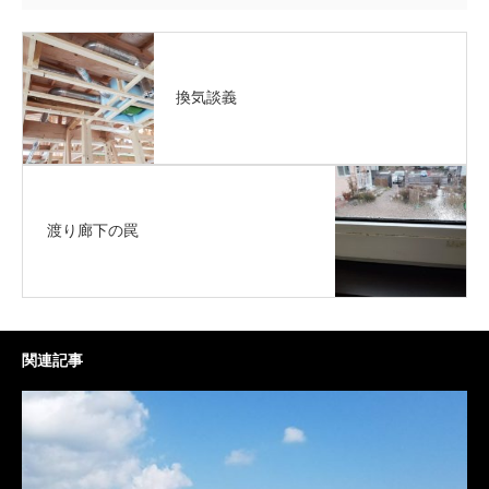
換気談義
渡り廊下の罠
関連記事