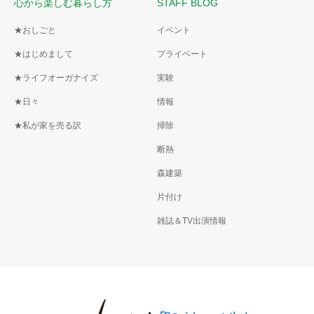
心から楽しむ暮らし方
STAFF BLOG
★おしごと
イベント
★はじめまして
プライベート
★ライフオーガナイズ
実験
★日々
情報
★私が家を売る訳
掃除
断熱
森建築
片付け
雑誌＆TV出演情報