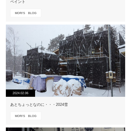
ペイント
MORI'S BLOG
2024.02.06
あとちょっとなのに・・・2024雪
MORI'S BLOG