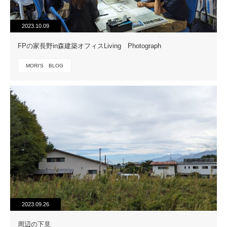
2023.10.09
FPの家長野in森建築オフィスLiving Photograph
MORI'S BLOG
2023.09.26
周辺の下見