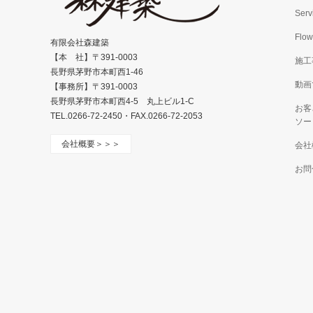
Serv
Flow
有限会社森建築
【本 社】〒391-0003
施工
長野県茅野市本町西1-46
動画
【事務所】〒391-0003
長野県茅野市本町西4-5 丸上ビル1-C
お客
TEL.0266-72-2450・FAX.0266-72-2053
ソー
会社概要＞＞＞
会社
お問