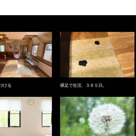
づける
裸足で生活、３６５日。