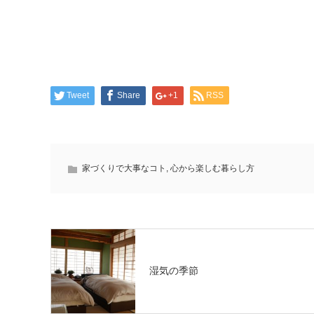
Tweet
Share
+1
RSS
家づくりで大事なコト
,
心から楽しむ暮らし方
湿気の季節