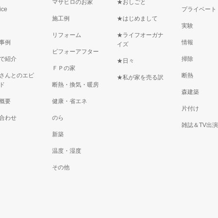
マサヒロのお家
★おしごと
ice
プライベート
施工例
★はじめまして
実験
リフォーム
★ライフオーガナ
事例
情報
イズ
ビフォーアフター
で紹介
掃除
★日々
ＦＰの家
さんとのエピ
断熱
★私が家を売る訳
ド
断熱・換気・暖房
森建築
概要
健康・省エネ
片付け
合わせ
のら
雑誌＆TV出
新築
温度・湿度
その他