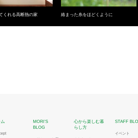
てくれる高断熱の家
絡まった糸をほどくように
ーム
MORI’S
心から楽しむ暮
STAFF BL
BLOG
らし方
cept
イベント