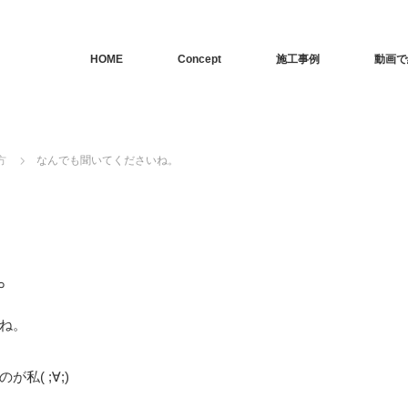
HOME
Concept
施工事例
動画で
方
なんでも聞いてくださいね。
。
ね。
( ;∀;)