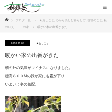
ホーム
ブログ一覧
★おしごと
,
心から楽しむ暮らし方
,
現場のこと
,
私
のいえ ＦＰの家
暖かい家の出番がきた
2018.11.02
★おしごと
暖かい家の出番がきた
朝の外の気温がマイナスになりました。
標高８００Mの我が家にも霜が下り
いよいよ冬の気配。