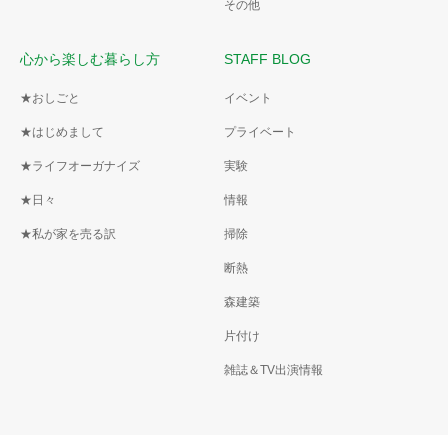
その他
心から楽しむ暮らし方
STAFF BLOG
★おしごと
イベント
★はじめまして
プライベート
★ライフオーガナイズ
実験
★日々
情報
★私が家を売る訳
掃除
断熱
森建築
片付け
雑誌＆TV出演情報