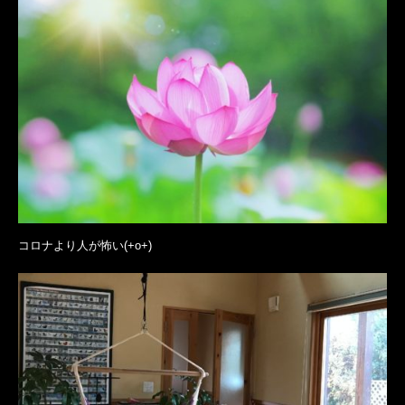
コロナより人が怖い(+o+)