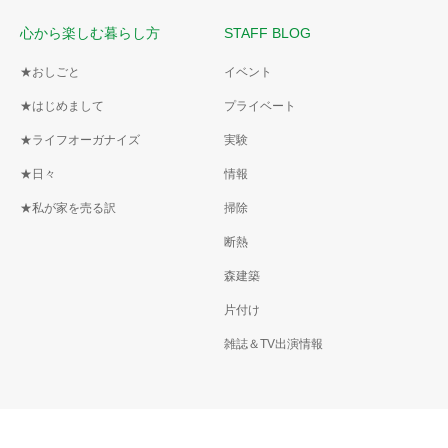
心から楽しむ暮らし方
STAFF BLOG
★おしごと
イベント
★はじめまして
プライベート
★ライフオーガナイズ
実験
★日々
情報
★私が家を売る訳
掃除
断熱
森建築
片付け
雑誌＆TV出演情報