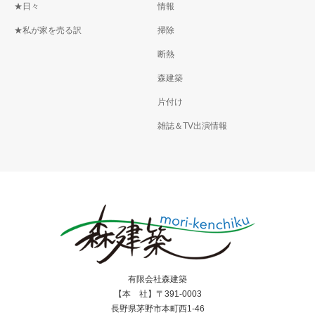
★日々
情報
★私が家を売る訳
掃除
断熱
森建築
片付け
雑誌＆TV出演情報
有限会社森建築
【本 社】〒391-0003
長野県茅野市本町西1-46