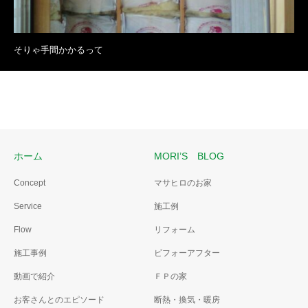
そりゃ手間かかるって
ホーム
MORI’S BLOG
Concept
マサヒロのお家
Service
施工例
Flow
リフォーム
施工事例
ビフォーアフター
動画で紹介
ＦＰの家
お客さんとのエピソード
断熱・換気・暖房