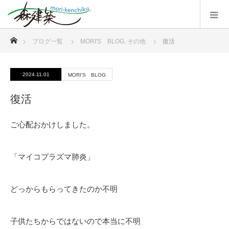
ホーム
ブログ一覧
MORI'S BLOG
,
その他
復活
2024.11.01
MORI'S BLOG
復活
ご心配おかけしました。
「マイコプラズマ肺炎」
どっからもらってきたのか不明
子供たちからではないので本当に不明