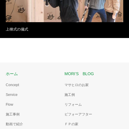
上棟式の儀式
ホーム
MORI’S BLOG
Concept
マサヒロのお家
Service
施工例
Flow
リフォーム
施工事例
ビフォーアフター
動画で紹介
ＦＰの家