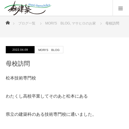
ホーム
ブログ一覧
MORI'S BLOG
,
マサヒロのお家
母校訪問
2022.04.09
MORI'S BLOG
母校訪問
松本技術専門校
わたくし高校卒業してそのあと松本にある
県立の建築科のある技術専門校に通いました。