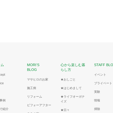
ーム
MORI’S
心から楽しむ暮
STAFF BL
BLOG
らし方
cept
イベント
マサヒロのお家
★おしごと
ice
プライベート
施工例
★はじめまして
実験
リフォーム
★ライフオーガナ
事例
情報
イズ
ビフォーアフター
で紹介
掃除
★日々