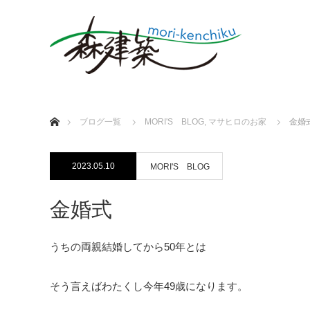
ホーム
ブログ一覧
MORI'S BLOG
,
マサヒロのお家
金婚
2023.05.10
MORI'S BLOG
金婚式
うちの両親結婚してから50年とは
そう言えばわたくし今年49歳になります。