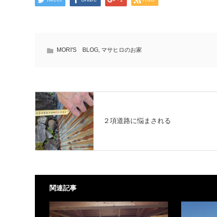
MORI'S BLOG
,
マサヒロのお家
２項道路に悩まされる
関連記事