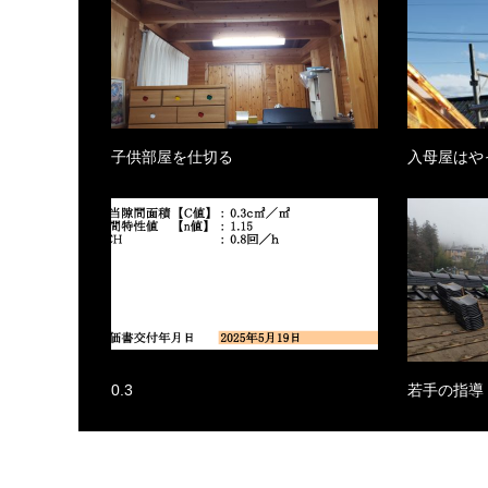
子供部屋を仕切る
入母屋はや
0.3
若手の指導