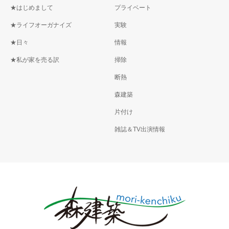
★はじめまして
プライベート
★ライフオーガナイズ
実験
★日々
情報
★私が家を売る訳
掃除
断熱
森建築
片付け
雑誌＆TV出演情報