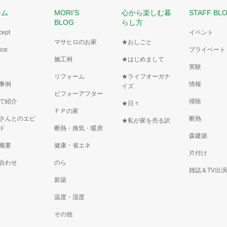
ーム
MORI’S
心から楽しむ暮
STAFF BL
BLOG
らし方
cept
イベント
マサヒロのお家
★おしごと
ice
プライベート
施工例
★はじめまして
実験
リフォーム
★ライフオーガナ
事例
情報
イズ
ビフォーアフター
で紹介
掃除
★日々
ＦＰの家
さんとのエピ
断熱
★私が家を売る訳
ド
断熱・換気・暖房
森建築
概要
健康・省エネ
片付け
合わせ
のら
雑誌＆TV出
新築
温度・湿度
その他