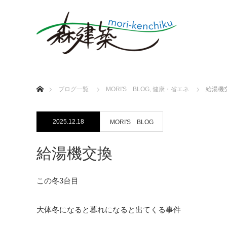
ホーム
ブログ一覧
MORI'S BLOG
,
健康・省エネ
給湯機
2025.12.18
MORI'S BLOG
給湯機交換
この冬3台目
大体冬になると暮れになると出てくる事件