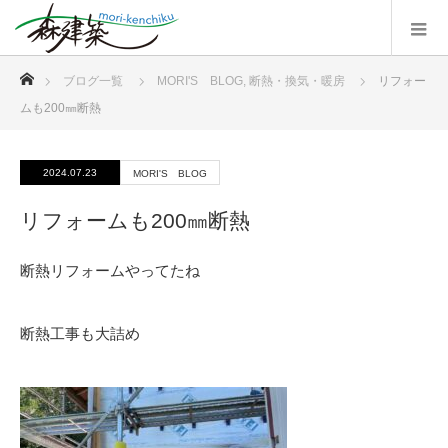
ホーム
ブログ一覧
MORI'S BLOG
,
断熱・換気・暖房
リフォー
ムも200㎜断熱
2024.07.23
MORI'S BLOG
リフォームも200㎜断熱
断熱リフォームやってたね
断熱工事も大詰め