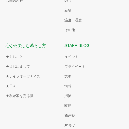
お問合わせ
のら
新築
温度・湿度
その他
心から楽しむ暮らし方
STAFF BLOG
★おしごと
イベント
★はじめまして
プライベート
★ライフオーガナイズ
実験
★日々
情報
★私が家を売る訳
掃除
断熱
森建築
片付け