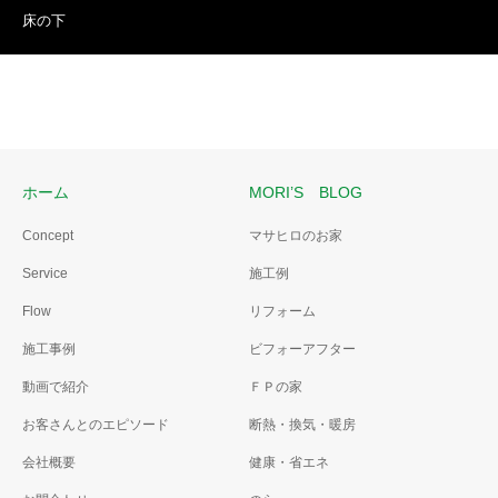
床の下
ホーム
MORI’S BLOG
Concept
マサヒロのお家
Service
施工例
Flow
リフォーム
施工事例
ビフォーアフター
動画で紹介
ＦＰの家
お客さんとのエピソード
断熱・換気・暖房
会社概要
健康・省エネ