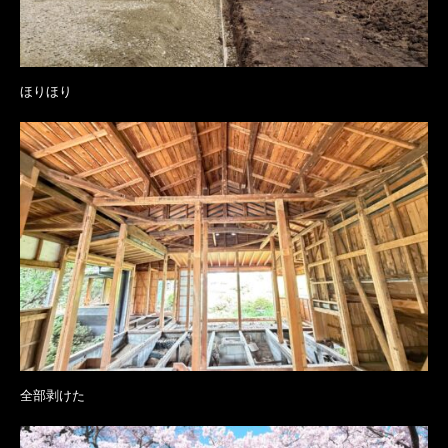
ほりほり
全部剥けた