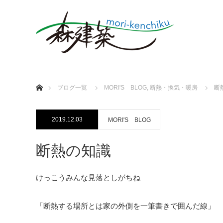
ホーム
ブログ一覧
MORI'S BLOG
,
断熱・換気・暖房
断
2019.12.03
MORI'S BLOG
断熱の知識
けっこうみんな見落としがちね
「断熱する場所とは家の外側を一筆書きで囲んだ線」