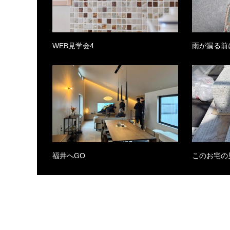
WEB見学会4
雨が漏る前
福井へGO
このお宅の