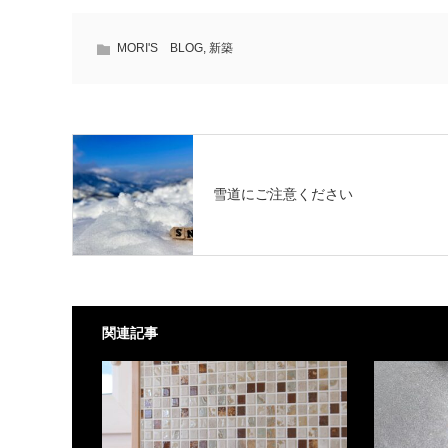
MORI'S BLOG
,
新築
雪道にご注意ください
関連記事