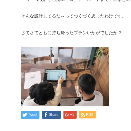
そんな設計してるな～ってつくづく思ったわけです。
さてさてともに持ち帰ったプランいかがでしたか？
Tweet
Share
+1
RSS