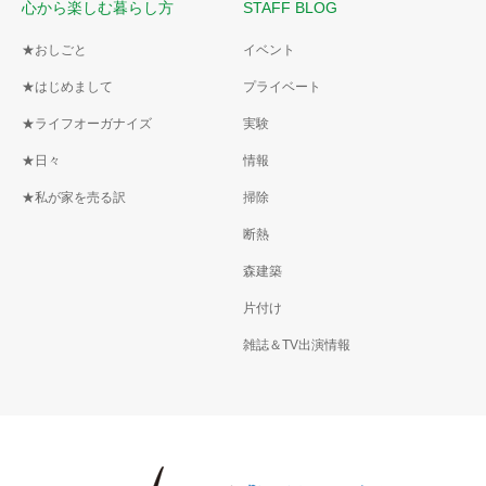
心から楽しむ暮らし方
STAFF BLOG
★おしごと
イベント
★はじめまして
プライベート
★ライフオーガナイズ
実験
★日々
情報
★私が家を売る訳
掃除
断熱
森建築
片付け
雑誌＆TV出演情報