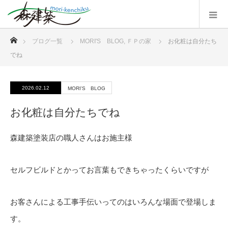
ホーム
ブログ一覧
MORI'S BLOG
,
ＦＰの家
お化粧は自分たち
でね
2026.02.12
MORI'S BLOG
お化粧は自分たちでね
森建築塗装店の職人さんはお施主様
セルフビルドとかってお言葉もできちゃったくらいですが
お客さんによる工事手伝いってのはいろんな場面で登場しま
す。