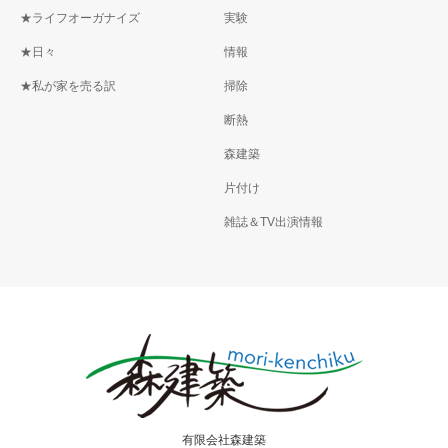
★ライフオーガナイズ
実験
★日々
情報
★私が家を売る訳
掃除
断熱
森建築
片付け
雑誌＆TV出演情報
有限会社森建築