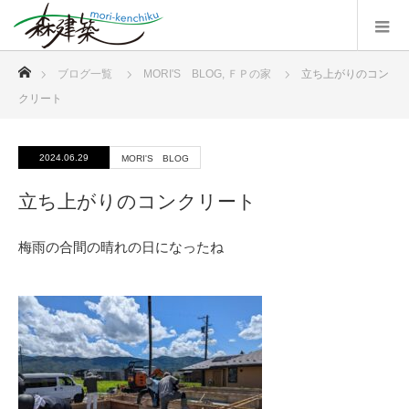
ホーム
ブログ一覧
MORI'S BLOG
,
ＦＰの家
立ち上がりのコン
クリート
2024.06.29
MORI'S BLOG
立ち上がりのコンクリート
梅雨の合間の晴れの日になったね