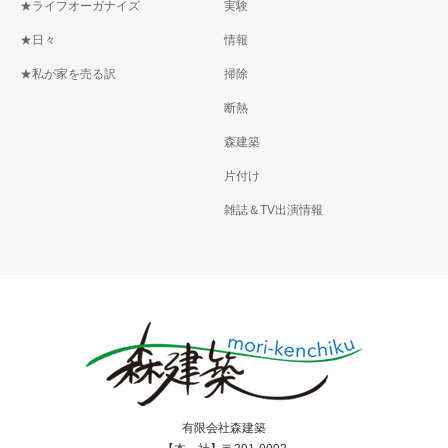
★ライフオーガナイズ
実験
★日々
情報
★私が家を売る訳
掃除
断熱
森建築
片付け
雑誌＆TV出演情報
有限会社森建築