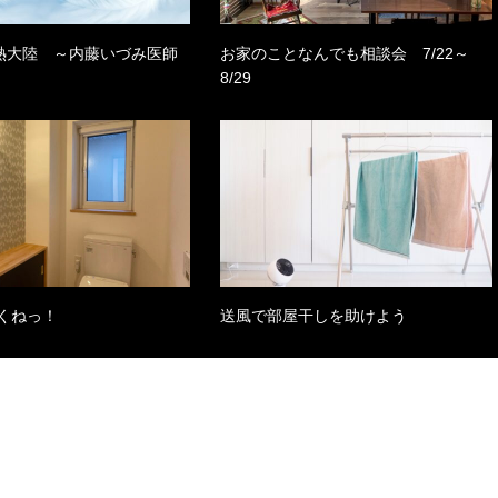
)情熱大陸 ～内藤いづみ医師
お家のことなんでも相談会 7/22～
8/29
くねっ！
送風で部屋干しを助けよう