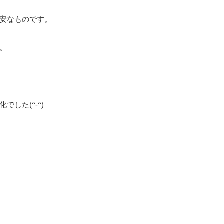
安なものです。
。
した(^-^)