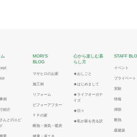
ーム
MORI’S
心から楽しむ暮
STAFF BL
BLOG
らし方
cept
イベント
マサヒロのお家
★おしごと
ice
プライベート
施工例
★はじめまして
実験
リフォーム
★ライフオーガナ
事例
情報
イズ
ビフォーアフター
で紹介
掃除
★日々
ＦＰの家
さんとのエピ
断熱
★私が家を売る訳
ド
断熱・換気・暖房
森建築
概要
健康・省エネ