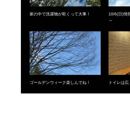
家の中で洗濯物が乾くって大事！
10/6(日
～
ゴールデンウィーク楽しんでね！
トイレは広