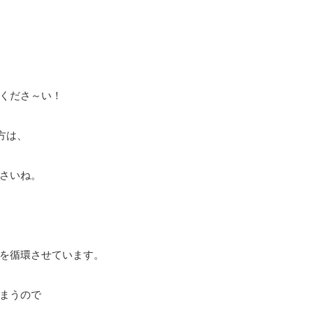
くださ～い！
方は、
さいね。
を循環させています。
まうので