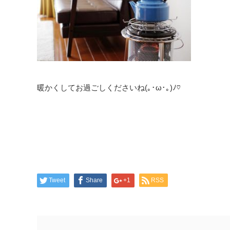
暖かくしてお過ごしくださいね(｡･ω･｡)ﾉ♡
Tweet
Share
+1
RSS