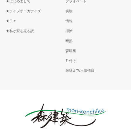
★はじめまして
プライベート
★ライフオーガナイズ
実験
★日々
情報
★私が家を売る訳
掃除
断熱
森建築
片付け
雑誌＆TV出演情報