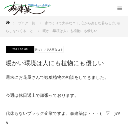
ホーム
ブログ一覧
家づくりで大事なコト
,
心から楽しむ暮らし方
,
暮
らしをつくること
暖かい環境は人にも植物にも優しい
2021.03.08
家づくりで大事なコト
暖かい環境は人にも植物にも優しい
週末にお花屋さんで観葉植物の相談をしてきました。
今週は休日返上で頑張っております。
代休もないブラック企業ですよ、森建築は・・・(￣▽￣)ｱﾊ
ﾊ