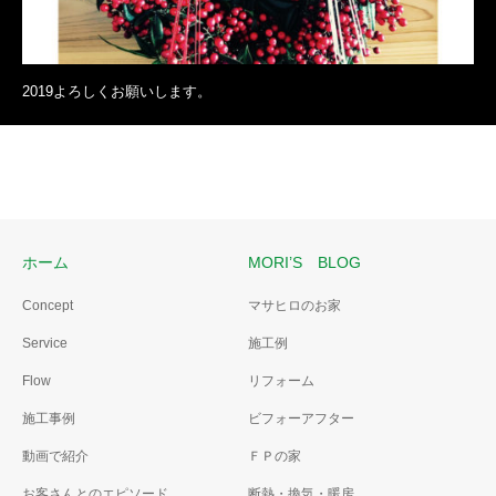
2019よろしくお願いします。
ホーム
MORI’S BLOG
Concept
マサヒロのお家
Service
施工例
Flow
リフォーム
施工事例
ビフォーアフター
動画で紹介
ＦＰの家
お客さんとのエピソード
断熱・換気・暖房