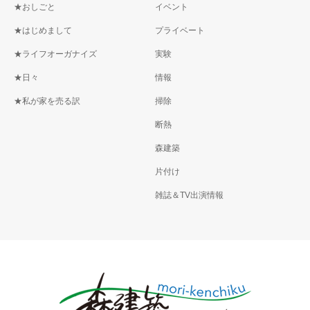
★おしごと
イベント
★はじめまして
プライベート
★ライフオーガナイズ
実験
★日々
情報
★私が家を売る訳
掃除
断熱
森建築
片付け
雑誌＆TV出演情報