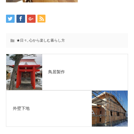
★日々
,
心から楽しむ暮らし方
鳥居製作
外壁下地