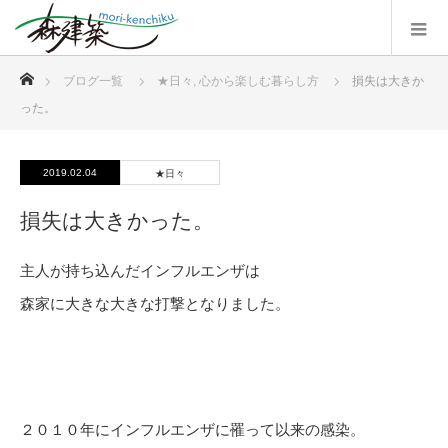
ホーム
ブログ一覧
★日々
,
心から楽しむ暮らし方
損失は大きか
った。
2019.02.04
★日々
損失は大きかった。
主人が持ち込んだインフルエンザは
森家に大きな大きな打撃となりました。
２０１０年にインフルエンザに罹って以来の感染。