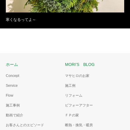
寒くなるってよ～
ホーム
MORI’S BLOG
Concept
マサヒロのお家
Service
施工例
Flow
リフォーム
施工事例
ビフォーアフター
動画で紹介
ＦＰの家
お客さんとのエピソード
断熱・換気・暖房