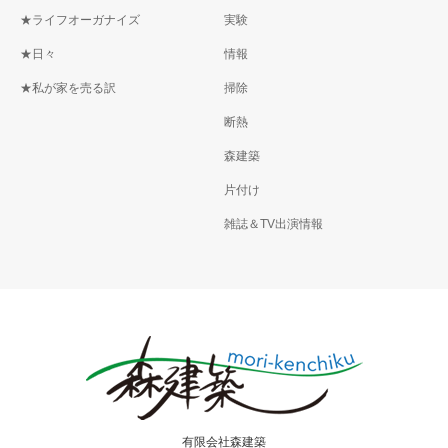
★ライフオーガナイズ
実験
★日々
情報
★私が家を売る訳
掃除
断熱
森建築
片付け
雑誌＆TV出演情報
有限会社森建築